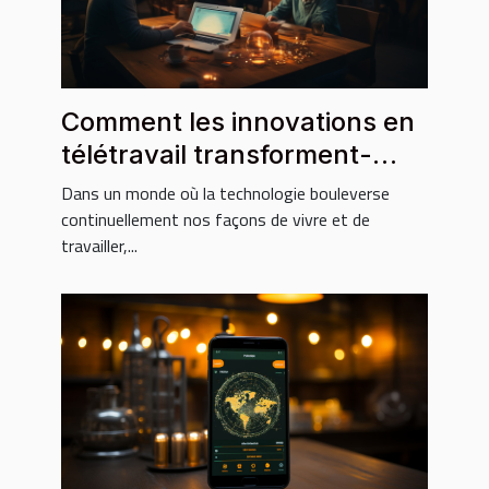
Comment les innovations en
télétravail transforment-
elles le marché du travail
Dans un monde où la technologie bouleverse
global ?
continuellement nos façons de vivre et de
travailler,...