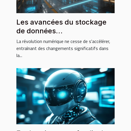
Les avancées du stockage
de données
révolutionneront-elles le
La révolution numérique ne cesse de s'accélérer,
cloud en 2023
entraînant des changements significatifs dans
la...