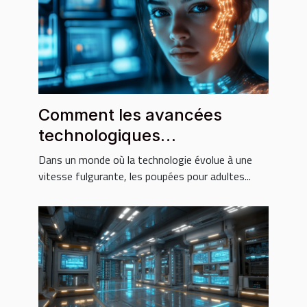
Comment les avancées
technologiques
transforment-elles les
Dans un monde où la technologie évolue à une
poupées pour adultes ?
vitesse fulgurante, les poupées pour adultes...