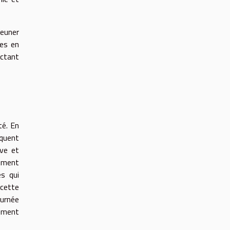
jeuner
ées en
ectant
té. En
équent
ve et
amment
es qui
 cette
ournée
vement