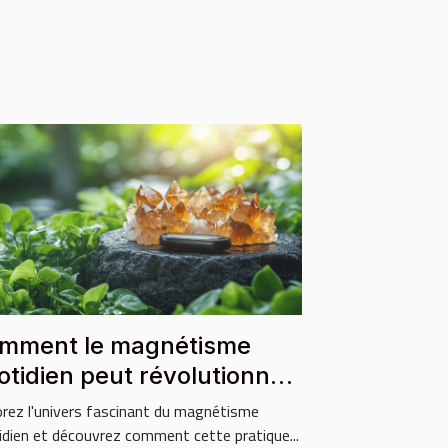
mment le magnétisme
otidien peut révolutionner
tre bien-être ?
orez l'univers fascinant du magnétisme
idien et découvrez comment cette pratique...