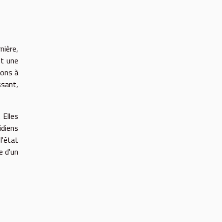
nière,
st une
ions à
ssant,
 Elles
idiens
l'état
e d'un