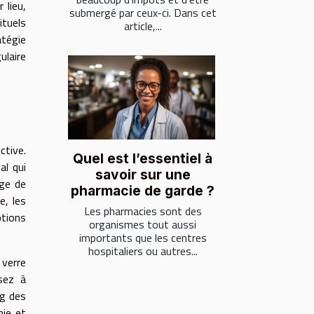
 lieu,
submergé par ceux-ci. Dans cet
ituels
article,...
atégie
ulaire
ctive.
Quel est l’essentiel à
al qui
savoir sur une
nge de
pharmacie de garde ?
e, les
Les pharmacies sont des
ptions
organismes tout aussi
importants que les centres
hospitaliers ou autres...
 verre
nsez à
ng des
mie et