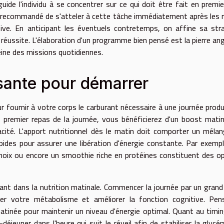
uide l'individu à se concentrer sur ce qui doit être fait en premier
t recommandé de s'atteler à cette tâche immédiatement après les r
ve. En anticipant les éventuels contretemps, on affine sa str
réussite. L'élaboration d'un programme bien pensé est la pierre ang
eine des missions quotidiennes.
isante pour démarrer
r fournir à votre corps le carburant nécessaire à une journée produ
 premier repas de la journée, vous bénéficierez d'un boost matin
acité. L'apport nutritionnel dès le matin doit comporter un méla
pides pour assurer une libération d'énergie constante. Par exempl
noix ou encore un smoothie riche en protéines constituent des o
ant dans la nutrition matinale. Commencer la journée par un grand
iver votre métabolisme et améliorer la fonction cognitive. Pe
atinée pour maintenir un niveau d'énergie optimal. Quant au timi
éjeuner dans l'heure qui suit le réveil afin de stabiliser la glycé