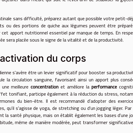
inale sans difficulté, préparez autant que possible votre petit-dé
ats ou des portions de quiche aux légumes peuvent être prépar
r cet apport nutritionnel essentiel par manque de temps. En resp
 sera placée sous le signe de la vitalité et de la productivité.
activation du corps
ienne s'avère être un levier significatif pour booster sa productivi
imule la circulation sanguine, favorisant ainsi un apport plus cons
e une meilleure
concentration
et améliore la
performance
cogniti
effet tonifiant, participe également à la réduction du stress, not
ormones du bien-être. Il est recommandé d'adopter des exercic
, qu'il s'agisse de yoga, de stretching ou d'un jogging léger. Par
t la santé physique, mais on établit également les bases d'une j
habitude, même de manière modérée, peut transformer significati