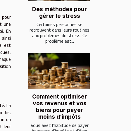
Des méthodes pour
gérer le stress
 pour
st une
Certaines personnes se
retrouvent dans leurs routines
té. En
aux problèmes du stress. Ce
 ainsi
problème est...
e, est
iques,
Chaque
sition
Comment optimiser
vos revenus et vos
té. La
biens pour payer
indre,
moins d’impôts
ion du
Vous avez l’habitude de payer
t leur
beaucoup d’impôts et d’être