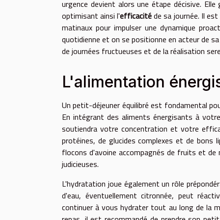
urgence devient alors une étape décisive. Elle g
optimisant ainsi l'
efficacité
de sa journée. Il es
matinaux pour impulser une dynamique proacti
quotidienne et on se positionne en acteur de sa 
de journées fructueuses et de la réalisation ser
L'alimentation énerg
Un petit-déjeuner équilibré est fondamental pou
En intégrant des aliments énergisants à votre
soutiendra votre concentration et votre effic
protéines, de glucides complexes et de bons li
flocons d'avoine accompagnés de fruits et de 
judicieuses.
L'hydratation joue également un rôle prépondér
d'eau, éventuellement citronnée, peut réact
continuer à vous hydrater tout au long de la m
repas, il est recommandé de prendre son petit-d