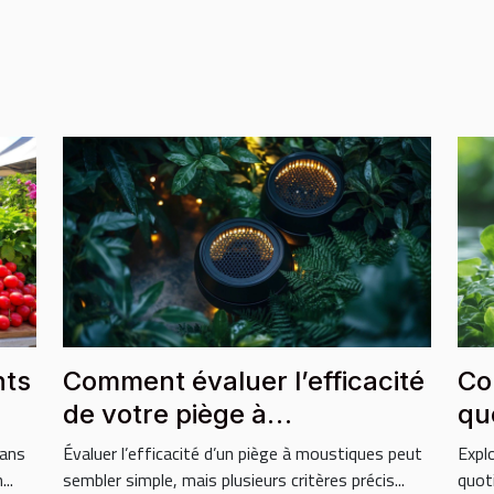
nts
Comment évaluer l’efficacité
Co
de votre piège à
qu
moustiques ?
vo
dans
Évaluer l’efficacité d’un piège à moustiques peut
Expl
..
sembler simple, mais plusieurs critères précis...
quot