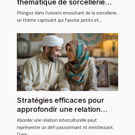
thématique de sorcellerie
pour enfants
Plongez dans l'univers envoûtant de la sorcellerie,
un thème captivant qui fascine petits et...
Stratégies efficaces pour
approfondir une relation
avec un partenaire
Aborder une relation interculturelle peut
musulman
représenter un défi passionnant et enrichissant.
Dans...