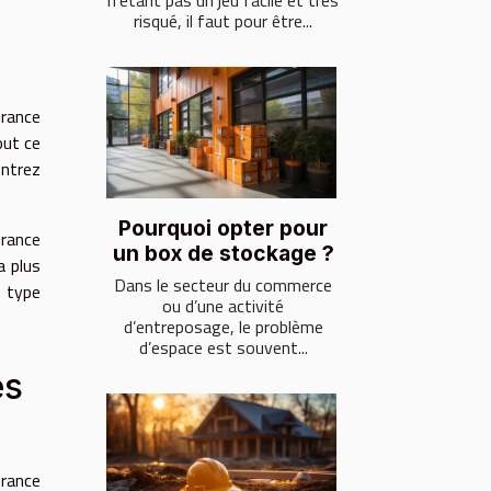
n’étant pas un jeu facile et très
risqué, il faut pour être...
urance
out ce
entrez
Pourquoi opter pour
urance
un box de stockage ?
a plus
Dans le secteur du commerce
 type
ou d’une activité
d’entreposage, le problème
d’espace est souvent...
es
urance