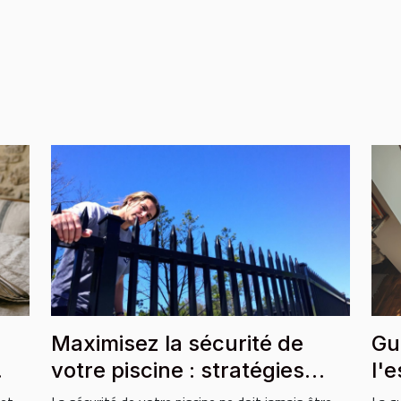
-
Maximisez la sécurité de
Gu
votre piscine : stratégies
l'
essentielles ?
ha