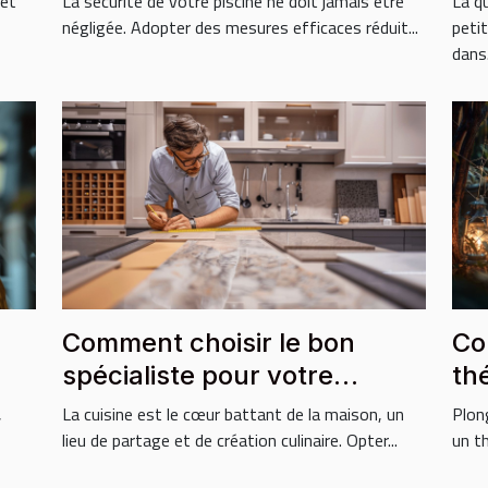
 et
La sécurité de votre piscine ne doit jamais être
La q
négligée. Adopter des mesures efficaces réduit...
peti
dans.
Comment choisir le bon
Co
spécialiste pour votre
th
cuisine sur mesure
po
,
La cuisine est le cœur battant de la maison, un
Plon
lieu de partage et de création culinaire. Opter...
un th