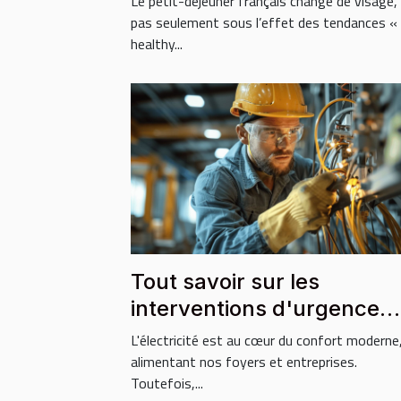
Le petit-déjeuner français change de visage,
pas seulement sous l’effet des tendances «
healthy...
Tout savoir sur les
interventions d'urgence
électricité
L'électricité est au cœur du confort moderne
alimentant nos foyers et entreprises.
Toutefois,...