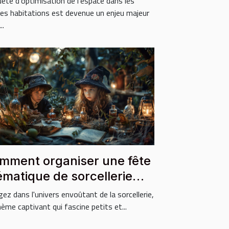
uête d'optimisation de l'espace dans les
tes habitations est devenue un enjeu majeur
..
mment organiser une fête
ématique de sorcellerie
ur enfants
gez dans l'univers envoûtant de la sorcellerie,
ème captivant qui fascine petits et...