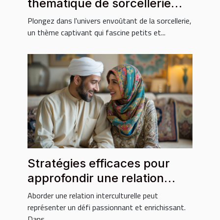
thématique de sorcellerie
pour enfants
Plongez dans l'univers envoûtant de la sorcellerie,
un thème captivant qui fascine petits et...
Stratégies efficaces pour
approfondir une relation
avec un partenaire
Aborder une relation interculturelle peut
musulman
représenter un défi passionnant et enrichissant.
Dans...