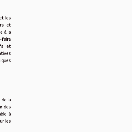
et les
rs et
e à la
-faire
fs et
atives
niques
 de la
ur des
able à
ur les