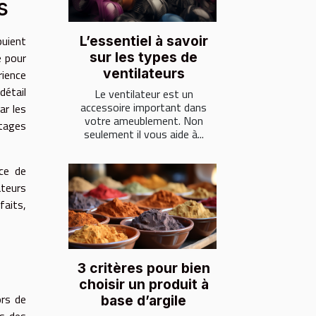
s
puient
L’essentiel à savoir
sur les types de
e pour
ventilateurs
rience
détail
Le ventilateur est un
accessoire important dans
ar les
votre ameublement. Non
ntages
seulement il vous aide à...
nce de
teurs
faits,
3 critères pour bien
choisir un produit à
rs de
base d’argile
rs des