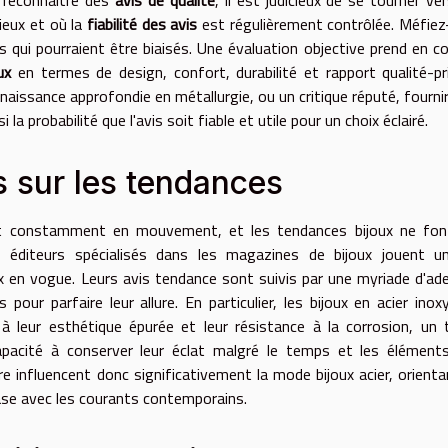
ieux et où la
fiabilité des avis
est régulièrement contrôlée. Méfie
 qui pourraient être biaisés. Une évaluation objective prend en 
ux
en termes de design, confort, durabilité et rapport qualité-pr
nnaissance approfondie en métallurgie, ou un critique réputé, fourni
a probabilité que l'avis soit fiable et utile pour un choix éclairé.
s sur les tendances
st constamment en mouvement, et les tendances bijoux ne fon
es éditeurs spécialisés dans les magazines de bijoux jouent u
x en vogue. Leurs avis tendance sont suivis par une myriade d'ad
pour parfaire leur allure. En particulier, les bijoux en acier inox
 à leur esthétique épurée et leur résistance à la corrosion, un
capacité à conserver leur éclat malgré le temps et les élément
 influencent donc significativement la mode bijoux acier, orienta
ase avec les courants contemporains.