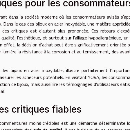
tiques pour les consommateur
dérant dans la société moderne où les consommateurs avisés s'ap
s. Dans le cas des bijoux en acier inoxydable, une matière apprécié
nce des critiques est d'autant plus prononcée. Ces retours d'expé
ualité, l'esthétique, et surtout sur l'alliage hypoallergénique, un 
n effet, la décision d'achat peut être significativement orientée p
lumière la résistance à la corrosion et au ternissement, des ava
es bijoux en acier inoxydable, illustre parfaitement l'importa
rassurer les acheteurs potentiels. En visitant
YOVA
, les consomma
ion de bijoux, mais aussi lire les témoignages d'utilisateurs satis
al.
s critiques fiables
commentaires moins crédibles est une démarche déterminante lo
ur reconnaître des
avis de qualité
, il est judicieux de se tourner ve