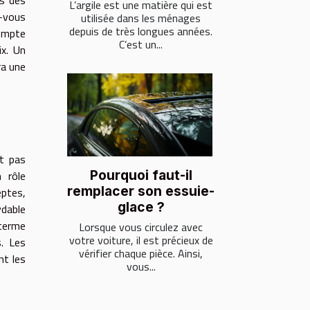
L’argile est une matière qui est
z-vous
utilisée dans les ménages
depuis de très longues années.
compte
C’est un...
ix. Un
ra une
t pas
Pourquoi faut-il
n rôle
remplacer son essuie-
eptes,
glace ?
ydable
 terme
Lorsque vous circulez avec
votre voiture, il est précieux de
s. Les
vérifier chaque pièce. Ainsi,
nt les
vous...