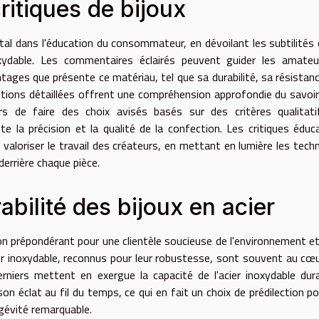
ritiques de bijoux
tal dans l'éducation du consommateur, en dévoilant les subtilités 
xydable. Les commentaires éclairés peuvent guider les amateu
ntages que présente ce matériau, tel que sa durabilité, sa résistanc
iptions détaillées offrent une compréhension approfondie du savoir
s de faire des choix avisés basés sur des critères qualitati
ète la précision et la qualité de la confection. Les critiques éduc
aloriser le travail des créateurs, en mettant en lumière les tech
errière chaque pièce.
rabilité des bijoux en acier
tion prépondérant pour une clientèle soucieuse de l'environnement et
ier inoxydable, reconnus pour leur robustesse, sont souvent au cœ
erniers mettent en exergue la capacité de l'acier inoxydable dur
 son éclat au fil du temps, ce qui en fait un choix de prédilection po
gévité remarquable.