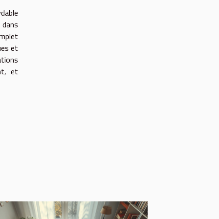
ydable
t dans
omplet
ues et
ations
t, et