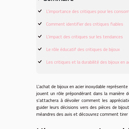
L'importance des critiques pour les cons
Comment identifier des critiques fiables
L'impact des critiques sur les tendances
Le rôle éducatif des critiques de bijoux
Les critiques et la durabilité des bijoux en a
L'achat de bijoux en acier inoxydable représent
jouent un rôle prépondérant dans la manière do
s'attachera à dévoiler comment les appréciat
guider leurs décisions vers des pièces de bijout
méandres des avis et découvrez comment tirer pro