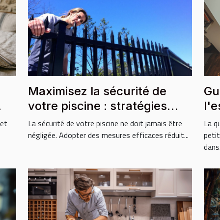
-
Maximisez la sécurité de
Gu
votre piscine : stratégies
l'
essentielles ?
ha
 et
La sécurité de votre piscine ne doit jamais être
La q
négligée. Adopter des mesures efficaces réduit...
peti
dans.