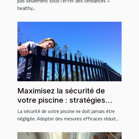
pas seulement sous l’effet des tendances «
healthy...
Maximisez la sécurité de
votre piscine : stratégies
essentielles ?
La sécurité de votre piscine ne doit jamais être
négligée. Adopter des mesures efficaces réduit...