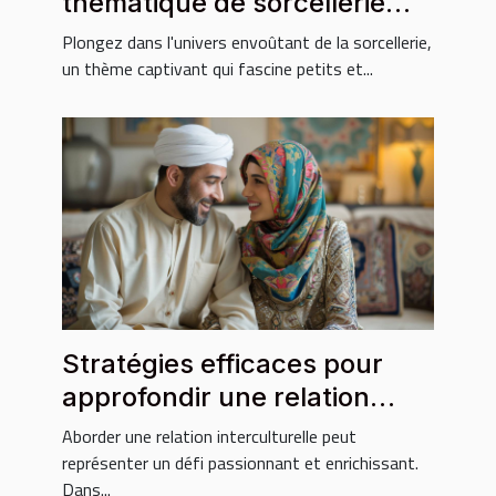
thématique de sorcellerie
pour enfants
Plongez dans l'univers envoûtant de la sorcellerie,
un thème captivant qui fascine petits et...
Stratégies efficaces pour
approfondir une relation
avec un partenaire
Aborder une relation interculturelle peut
musulman
représenter un défi passionnant et enrichissant.
Dans...