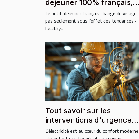
déjeuner 100% français,
local et bio ?
Le petit-déjeuner français change de visage,
pas seulement sous l’effet des tendances «
healthy...
Tout savoir sur les
interventions d'urgence
électricité
L'électricité est au cœur du confort moderne
alimentant nos foyers et entreprises.