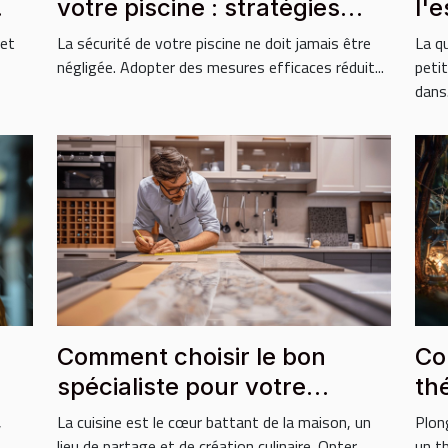
votre piscine : stratégies
l'
essentielles ?
ha
 et
La sécurité de votre piscine ne doit jamais être
La q
négligée. Adopter des mesures efficaces réduit...
peti
dans.
Comment choisir le bon
Co
spécialiste pour votre
th
cuisine sur mesure
po
,
La cuisine est le cœur battant de la maison, un
Plon
lieu de partage et de création culinaire. Opter...
un th