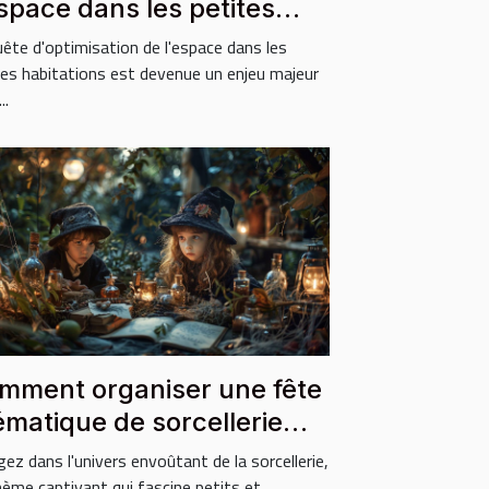
espace dans les petites
bitations
uête d'optimisation de l'espace dans les
tes habitations est devenue un enjeu majeur
..
mment organiser une fête
ématique de sorcellerie
ur enfants
gez dans l'univers envoûtant de la sorcellerie,
ème captivant qui fascine petits et...