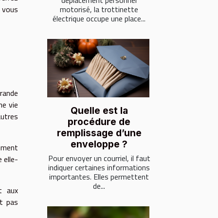
déplacement personnel
motorisé, la trottinette
, vous
électrique occupe une place...
grande
ne vie
Quelle est la
autres
procédure de
remplissage d’une
enveloppe ?
nement
Pour envoyer un courriel, il faut
 elle-
indiquer certaines informations
importantes. Elles permettent
de...
t aux
t pas